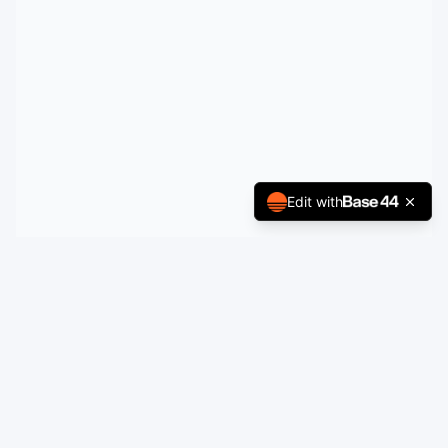
Edit with
zinsrechner-kostenlos.de
Kostenlose Online-Rechner für Ihre individuelle Finanzplanung.