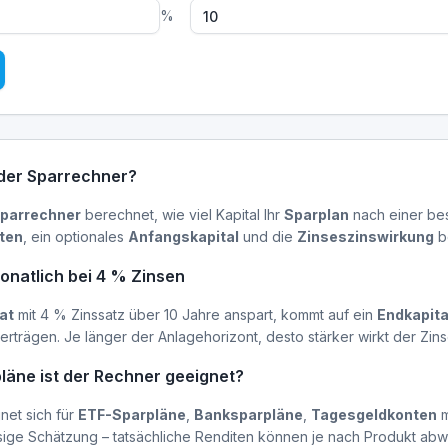
%
 der Sparrechner?
parrechner
berechnet, wie viel Kapital Ihr
Sparplan
nach einer bes
ten
, ein optionales
Anfangskapital
und die
Zinseszinswirkung
be
monatlich bei 4 % Zinsen
at
mit 4 % Zinssatz über 10 Jahre anspart, kommt auf ein
Endkapita
erträgen. Je länger der Anlagehorizont, desto stärker wirkt der Zins
läne ist der Rechner geeignet?
net sich für
ETF-Sparpläne
,
Banksparpläne
,
Tagesgeldkonten
m
ässige Schätzung – tatsächliche Renditen können je nach Produkt ab