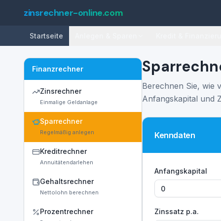
zinsrechner-online.com
Startseite
Anlegen & Sparen
Kredit & Finanzier
Sparrechn
Finanzrechner
Berechnen Sie, wie v
Zinsrechner
Anfangskapital und Z
Einmalige Geldanlage
Sparrechner
Regelmäßig anlegen
Kenndaten
Kreditrechner
Annuitätendarlehen
Anfangskapital
Gehaltsrechner
Nettolohn berechnen
Prozentrechner
Zinssatz p.a.