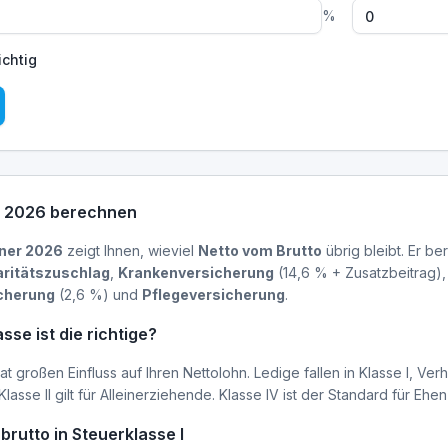
%
ichtig
o 2026 berechnen
ner 2026
zeigt Ihnen, wieviel
Netto vom Brutto
übrig bleibt. Er be
aritätszuschlag
,
Krankenversicherung
(14,6 % + Zusatzbeitrag)
cherung
(2,6 %) und
Pflegeversicherung
.
se ist die richtige?
at großen Einfluss auf Ihren Nettolohn. Ledige fallen in Klasse I, V
. Klasse II gilt für Alleinerziehende. Klasse IV ist der Standard für E
 brutto in Steuerklasse I