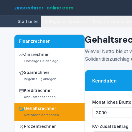
zinsrechner-online.com
Startseite
Anlegen & Sparen
Kredit & Finanzier
Gehaltsrec
Finanzrechner
Wieviel Netto bleibt
Zinsrechner
Solidaritätszuschlag
Einmalige Geldanlage
Sparrechner
Regelmäßig anlegen
Kenndaten
Kreditrechner
Annuitätendarlehen
Monatliches Brutto
Gehaltsrechner
Nettolohn berechnen
Prozentrechner
KV-Zusatzbeitrag