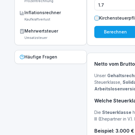
Prozentrechnung
Inflationsrechner
Kirchensteuerpfl
Kaufkraftverlust
Mehrwertsteuer
Berechnen
Umsatzsteuer
Häufige Fragen
Netto vom Brutt
Unser
Gehaltsrech
Steuerklasse,
Solid
Arbeitslosenversi
Welche Steuerklas
Die
Steuerklasse
h
III (Ehepartner in V)
Beispiel: 3.000 €