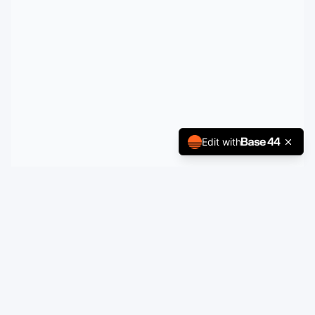
Edit with
zinsrechner-kostenlos.de
Kostenlose Online-Rechner für Ihre individuelle Finanzplanung.