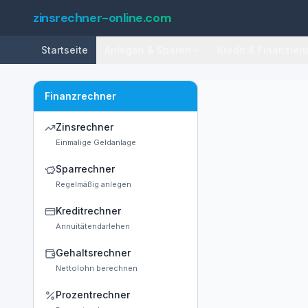
zinsrechner-online.com
Startseite
Anlegen & Sparen
Kredit & Finanzier
Finanzrechner
Zinsrechner
Einmalige Geldanlage
Sparrechner
Regelmäßig anlegen
Kreditrechner
Annuitätendarlehen
Gehaltsrechner
Nettolohn berechnen
Prozentrechner